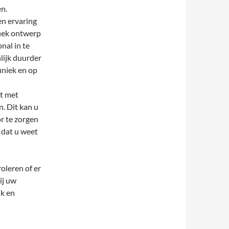
n.
en ervaring
fiek ontwerp
nal in te
lijk duurder
uniek en op
ft met
. Dit kan u
or te zorgen
 dat u weet
roleren of er
ij uw
ik en