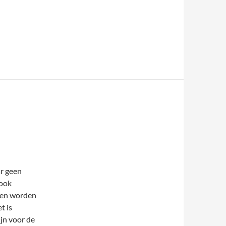
r geen
 ook
en worden
t is
ijn voor de