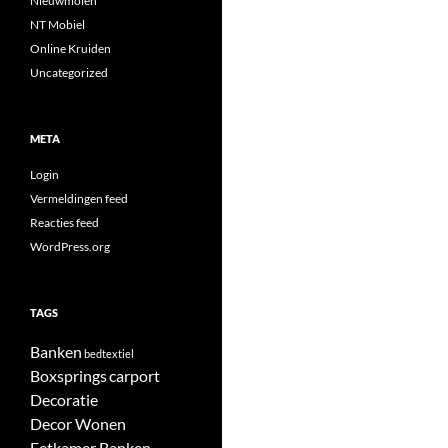
Nieuwmolen
NT Mobiel
Online Kruiden
Uncategorized
META
Login
Vermeldingen feed
Reacties feed
WordPress.org
TAGS
Banken
bedtextiel
Boxsprings
carport
Decoratie
Decor Wonen
Eetkamer Banken