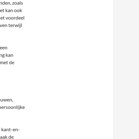
nden, zoals
Het kan ook
Het voordeel
ven terwijl
 een
ing kan
 met de
ouwen,
persoonlijke
e kant-en-
vaak de