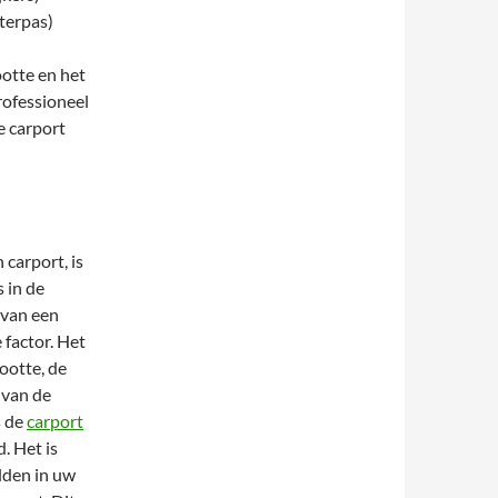
terpas)
ootte en het
rofessioneel
e carport
carport, is
s in de
 van een
 factor. Het
rootte, de
l van de
s de
carport
d. Het is
lden in uw