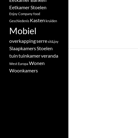
Eetkamer Stoelen
Enjoy Company
food
Kasten
Geschiedenis
kruiden
Mobiel
overkapping
serre
sit&joy
Slaapkamers
Stoelen
tuin
tuinkamer
veranda
Wonen
West Europa
Woonkamers