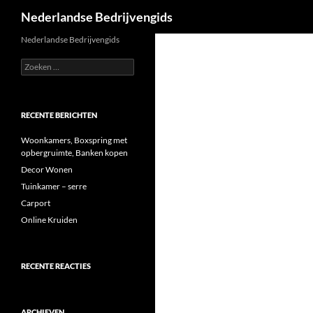
Zoeken
Nederlandse Bedrijvengids
Ga
Nederlandse Bedrijvengids
naar
Zoeken
de
naar:
inhoud
RECENTE BERICHTEN
Woonkamers, Boxspring met
opbergruimte, Banken kopen
Decor Wonen
Tuinkamer – serre
Carport
Online Kruiden
RECENTE REACTIES
ARCHIEVEN