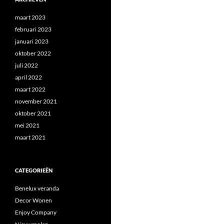
maart 2023
februari 2023
januari 2023
oktober 2022
juli 2022
april 2022
maart 2022
november 2021
oktober 2021
mei 2021
maart 2021
CATEGORIEËN
Benelux veranda
Decor Wonen
Enjoy Company