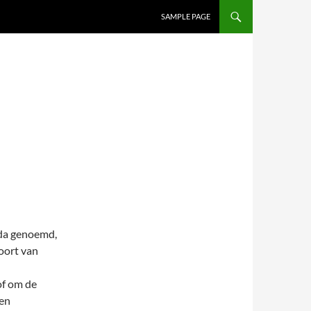
SAMPLE PAGE
nda genoemd,
soort van
of om de
Een