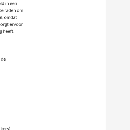
ld in een
 te raden om
al, omdat
zorgt ervoor
 heeft.
 de
jkers)