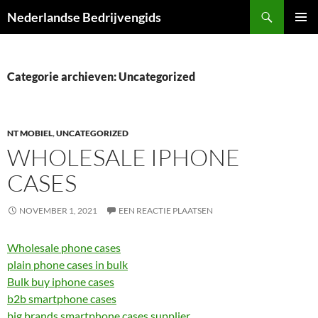
Ga
Zoeken
Nederlandse Bedrijvengids
naar
PRIMAI
de
MENU
inhoud
Categorie archieven: Uncategorized
NT MOBIEL
,
UNCATEGORIZED
WHOLESALE IPHONE
CASES
NOVEMBER 1, 2021
EEN REACTIE PLAATSEN
Wholesale phone cases
plain phone cases in bulk
Bulk buy iphone cases
b2b smartphone cases
big brands smartphone cases supplier