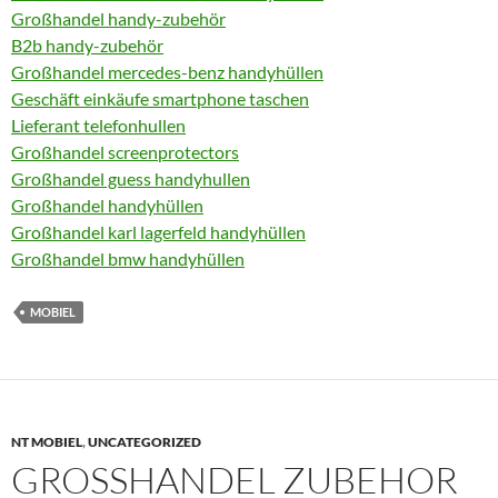
Großhandel handy-zubehör
B2b handy-zubehör
Großhandel mercedes-benz handyhüllen
Geschäft einkäufe smartphone taschen
Lieferant telefonhullen
Großhandel screenprotectors
Großhandel guess handyhullen
Großhandel handyhüllen
Großhandel karl lagerfeld handyhüllen
Großhandel bmw handyhüllen
MOBIEL
NT MOBIEL
,
UNCATEGORIZED
GROSSHANDEL ZUBEHOR