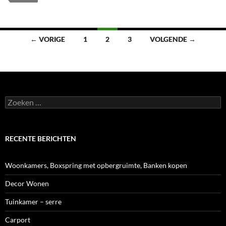
Berichten
← VORIGE
1
2
3
VOLGENDE →
navigatie
Zoeken
naar:
RECENTE BERICHTEN
Woonkamers, Boxspring met opbergruimte, Banken kopen
Decor Wonen
Tuinkamer – serre
Carport